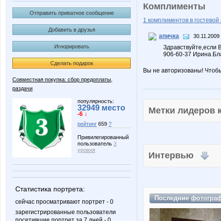
Комплименты
Отправить приватное сообщение
1 комплиментов в гостевой 
Добавить в друзья
апичка
30.11.2009
Игнорировать
Здравствуйте,если 
906-60-37 Ирина.Бл
Сделать подарок
Вы не авторизованы! Чтоб
Совместная покупка: сбор предоплаты,
раздачи
популярность:
32949 место
Метки лидеров
-6 ↓
рейтинг
659
?
Привилегированный
пользователь
3
уровня
Интервью
Статистика портрета:
Последние
фотогра
сейчас просматривают портрет - 0
зарегистрированные пользователи
посетившие портрет за 7 дней - 0